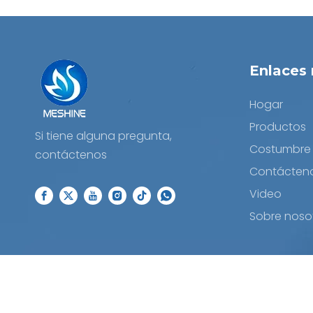
Enlaces 
Hogar
Productos
Si tiene alguna pregunta,
Costumbre
contáctenos
Contácten
Video
Sobre noso
Copyright ©
2026
Hangzhou Meshine Import And