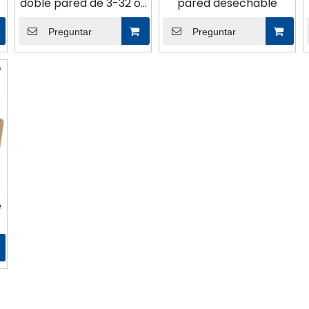
doble pared de 3-32 oz
pared desechable
con tapa
Preguntar
Preguntar
é