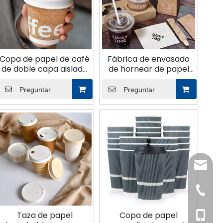
Copa de papel de café
Fábrica de envasado
de doble capa aislada
de hornear de papel
de sensación suave
kraft
Preguntar
Preguntar
jenny@
+86-57
Taza de papel
Copa de papel
+86-156