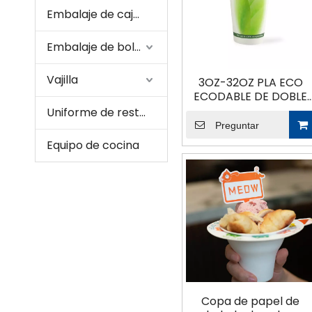
Embalaje de caja de papel
Embalaje de bolsas de papel
Vajilla
3OZ-32OZ PLA ECO
ECODABLE DE DOBLE
RAPLE MULL CAFÉ CAF
Uniforme de restaurante
CAFÉ CAFÉ CAFÉ CON
Preguntar
MANEGAS Y TAPAS
Equipo de cocina
Copa de papel de