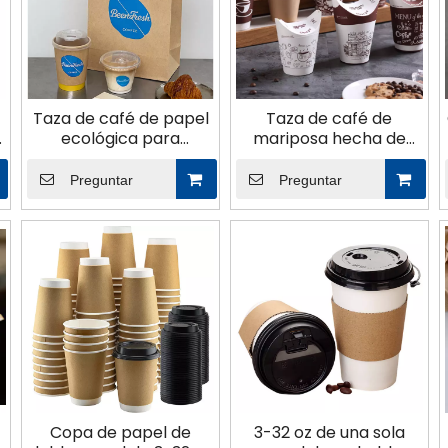
Taza de café de papel
Taza de café de
ecológica para
mariposa hecha de
É
cafetería
papel plegado y
planchado
Preguntar
Preguntar
Copa de papel de
3-32 oz de una sola