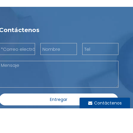
Contáctenos
Entregar
Contáctenos
a de privacidad
|
Sitemap
| Soporte de
Leadong