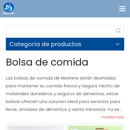
Productos
Costumbre
Categoría de productos
Soluciones
Contacto
Bolsa de comida
Blogs
Sobre nosotros
Las bolsas de comida de Meshine están diseñadas
para mantener su comida fresca y segura. Hecho de
materiales duraderos y seguros de alimentos, estas
bolsas ofrecen una solución ideal para servicios para
llevar, envases de alimentos y venta minorista. Ya sea
que esté empaquetando sándwiches, bocadillos o
mostrar más
productos, nuestras bolsas de comida son perfectas