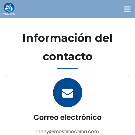
Productos
Costumbre
Información del
Soluciones
contacto
Contacto
Blogs
Sobre nosotros
Correo electrónico
jenny@meshinechina.com