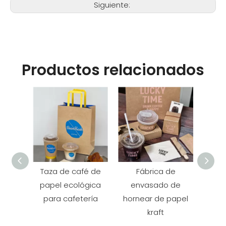
Siguiente:
Productos relacionados
Taza de café de
Fábrica de
Taz
papel ecológica
envasado de
marip
para cafetería
hornear de papel
pap
kraft
p