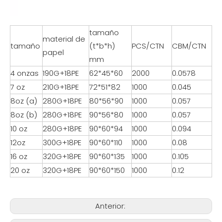
tamaño
material de
tamaño
(t*b*h)
PCS/CTN
CBM/CTN
papel
mm
4 onzas
190G+18PE
62*45*60
2000
0.0578
7 oz
210G+18PE
72*51*82
1000
0.045
8oz (a)
280G+18PE
80*56*90
1000
0.057
8oz (b)
280G+18PE
90*56*80
1000
0.057
10 oz
280G+18PE
90*60*94
1000
0.094
12oz
300G+18PE
90*60*110
1000
0.08
16 oz
320G+18PE
90*60*135
1000
0.105
20 oz
320G+18PE
90*60*150
1000
0.12
Anterior: