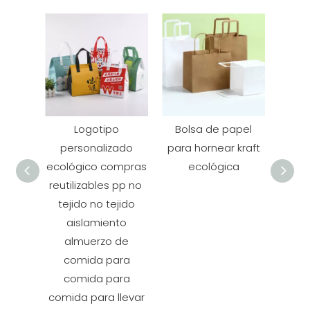
Logotipo
Bolsa de papel
F
personalizado
para hornear kraft
en
ecológico compras
ecológica
horn
reutilizables pp no ​​
tejido no tejido
aislamiento
almuerzo de
comida para
comida para
comida para llevar