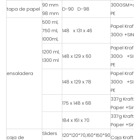
90 mm
300GSM+do
tapa de papel
D-90 D-98
98 mm
PE
500 ml,
Papel Kraft
750 ml,
148 x 131 x 46
300G +SINGA
1000ml,
Papel Kraft 
1200 ml,
148 x 129 x 60
300G +SING
1300 ml
PE
ensaladera
Papel Kraft 
148 x 129 x 78
300G +SING
PE
337g Kraft
175 x 148 x 68
Paper +Singa
337g Kraft
184 x 161 x 70
Paper +Singa
Sliders
120*120*70,160*150*90
caja de
Caja Kraft 