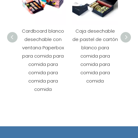
Cardboard blanco
Caja desechable
Pan
desechable con
de pastel de cartón
pa
ventana Paperbox
blanco para
para comida para
comida para
pe
comida para
comida para
Peho
comida para
comida para
pap
comida para
comida
Caja
comida
de pa
ma