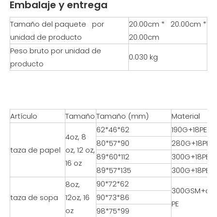
Embalaje y entrega
Tamaño del paquete por
20.00cm * 20.00cm *
unidad de producto
20.00cm
Peso bruto por unidad de
0.030 kg
producto
Artículo
Tamaño
Tamaño (mm)
Material
62*46*62
190G+18PE+
4oz, 8
80*57*90
280G+18PE+
taza de papel
oz, 12 oz,
89*60*112
300G+18PE+
16 oz
89*57*135
300G+18PE+
90*72*62
8oz,
300GSM+do
taza de sopa
12oz, 16
90*73*86
PE
oz
98*75*99