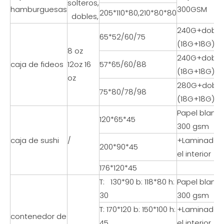
solteros,
hamburguesas
300GSM
205*110*80,210*80*80
dobles,
240G+doble
65*52/60/75
(18G+18G)
8 oz
240G+doble
caja de fideos
12oz 16
57*65/60/88
(18G+18G)
oz
280G+doble
75*80/78/98
(18G+18G)
Papel blanc
120*65*45
300 gsm
caja de sushi
/
+Laminado
200*90*45
el interior
176*120*45
T: 130*90 b: 118*80 h:
Papel blanc
30
300 gsm
T: 170*120 b: 150*100 h:
+Laminado
contenedor de
45
el interior