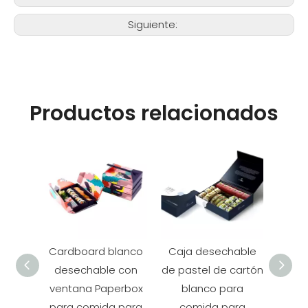
Siguiente:
Productos relacionados
Cardboard blanco
Caja desechable
Pan
desechable con
de pastel de cartón
pa
ventana Paperbox
blanco para
para comida para
comida para
pe