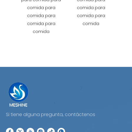
comida para
comida para
Peho
comida para
comida para
pap
comida para
comida
Caja
comida
de pa
ma
Si tiene alguna pregunta, contáctenos