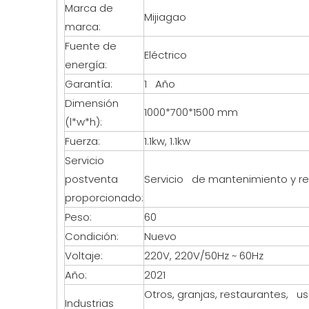
Marca de
Mijiagao
marca:
Fuente de
Eléctrico
energía:
Garantía:
1 Año
Dimensión
1000*700*1500 mm
(l*w*h):
Fuerza:
1.1kw, 1.1kw
Servicio
postventa
Servicio de mantenimiento y r
proporcionado:
Peso:
60
Condición:
Nuevo
Voltaje:
220V, 220V/50Hz ~ 60Hz
Año:
2021
Otros, granjas, restaurantes, u
Industrias