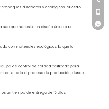
rear empaques duraderos y ecológicos. Nuestro
+86-156
+86-156
a sea que necesite un diseño único o un
do con materiales ecológicos, lo que lo
quipo de control de calidad calificado para
 durante todo el proceso de producción, desde
mos un tiempo de entrega de 15 días,