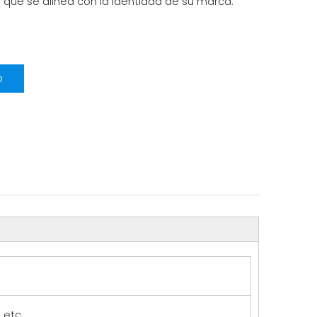
 que se alinea con la identidad de su marca.
o
 etc.