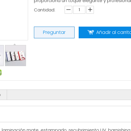
proporciona un toque elegante y profesional
Cantidad:
Preguntar
Añadir al carrit
o
, laminación mate, estampado, recubrimiento UV, barnishing,