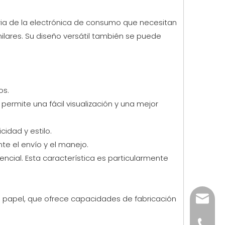
tria de la electrónica de consumo que necesitan
ilares. Su diseño versátil también se puede
os.
permite una fácil visualización y una mejor
idad y estilo.
te el envío y el manejo.
encial. Esta característica es particularmente
 papel, que ofrece capacidades de fabricación
jenny@
+86-57