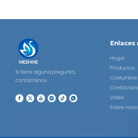
Enlaces 
Hogar
Productos
Si tiene alguna pregunta,
Costumbre
contáctenos
Contácten
Video
Sobre noso