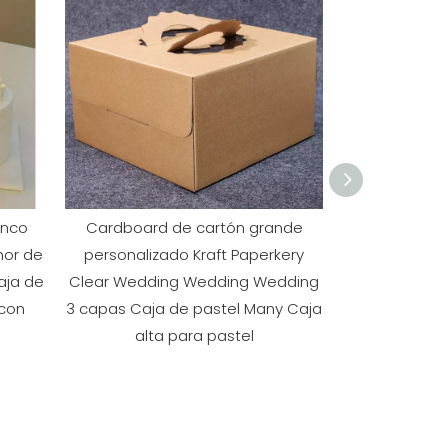
anco
Cardboard de cartón grande
Embalaje
hor de
personalizado Kraft Paperkery
chocolate pe
aja de
Clear Wedding Wedding Wedding
regalos de e
 con
3 capas Caja de pastel Many Caja
de alimen
alta para pastel