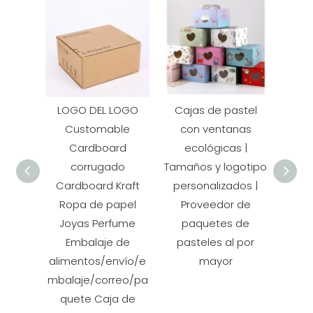
LOGO DEL LOGO
Cajas de pastel
Pan
Customable
con ventanas
pa
Cardboard
ecológicas |
corrugado
Tamaños y logotipo
pe
Cardboard Kraft
personalizados |
Peho
Ropa de papel
Proveedor de
pap
Joyas Perfume
paquetes de
Caja
Embalaje de
pasteles al por
de pa
alimentos/envío/e
mayor
ma
mbalaje/correo/pa
quete Caja de