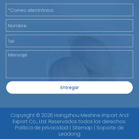
Entregar
Copyright ©
2026
Hangzhou Meshine Import And
Export Co., Ltd. Reservados todos los derechos.
Política de privacidad
|
Sitemap
| Soporte de
Leadong