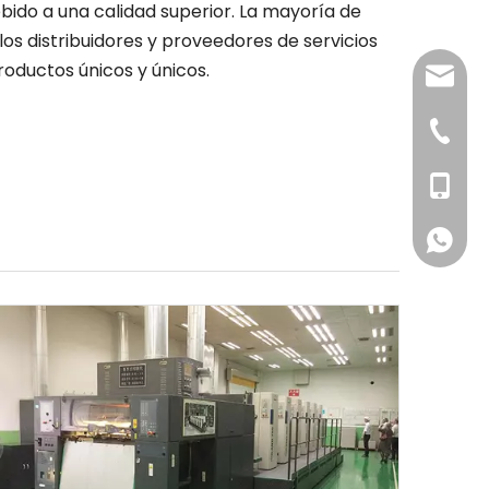
bido a una calidad superior. La mayoría de
os distribuidores y proveedores de servicios
roductos únicos y únicos.
jenny@
+86-57
+86-156
+86-156