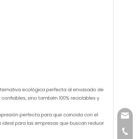
 alternativa ecológica perfecta al envasado de
 confiables, sino también 100% reciclables y
impresión perfecta para que coincida con el
jenny@
ón ideal para las empresas que buscan reducir
+86-57