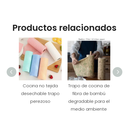
Productos relacionados
Cocina no tejida
Trapo de cocina de
Disf
desechable trapo
fibra de bambú
de
perezoso
degradable para el
re
medio ambiente