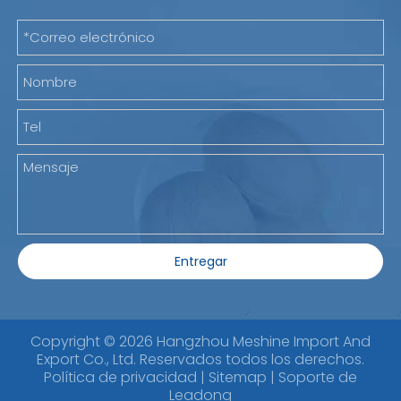
Entregar
Copyright ©
2026
Hangzhou Meshine Import And
Export Co., Ltd. Reservados todos los derechos.
Política de privacidad
|
Sitemap
| Soporte de
Leadong